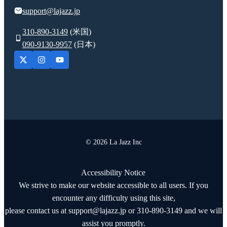
support@lajazz.jp
310-890-3149
(米国)
090-9130-9957
(日本)
© 2026 La Jazz Inc
Accessibility Notice
We strive to make our website accessible to all users. If you
encounter any difficulty using this site,
please contact us at support@lajazz.jp or 310-890-3149 and we will
assist you promptly.