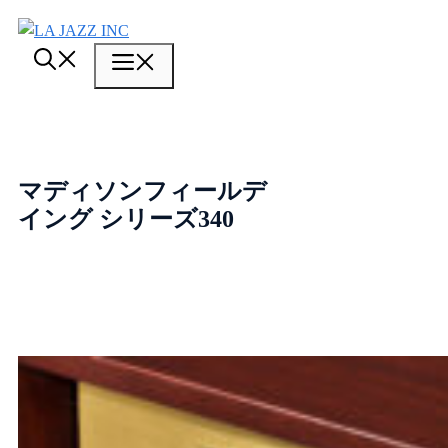
コ
ン
メ
テ
ン
ニ
ツ
ュ
へ
ス
ー
マディソンフィールデ
キ
イング シリーズ340
ッ
プ