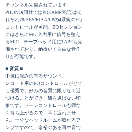
チャンネル完備されています。
PHONO(同社ではPREAMP表記)はそ
れぞれ78/AES/RIAA/LPの4系統のEQ
コントロールが可能。EQセクション
にはさらにMIC入力用に信号を整え
るMIC、テープヘッド用にTAPEも完
備されており、納得いく自由な音作
りが可能です。
■ 音質 ■
中域に深みの有るサウンド。
レコード用のEQコントロールがとて
も優秀で、好みの音質に限りなく近
づけることができ、盤を選ばない印
象です。トーンコントロールも癖な
く持ち上がるので、耳も疲れませ
ん。十分なヘッドルームが取れるア
ンプですので、余裕のある再生音で