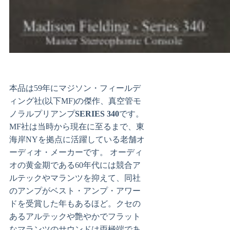
本品は59年にマジソン・フィールデ
ィング社(以下MF)の傑作、真空管モ
ノラルプリアンプ
SERIES 340
です。
MF社は当時から現在に至るまで、東
海岸NYを拠点に活躍している老舗オ
ーディオ・メーカーです。 オーディ
オの黄金期である60年代には競合ア
ルテックやマランツを抑えて、同社
のアンプがベスト・アンプ・アワー
ドを受賞した年もあるほど。クセの
あるアルテックや艶やかでフラット
なマランツのサウンドは両極端であ