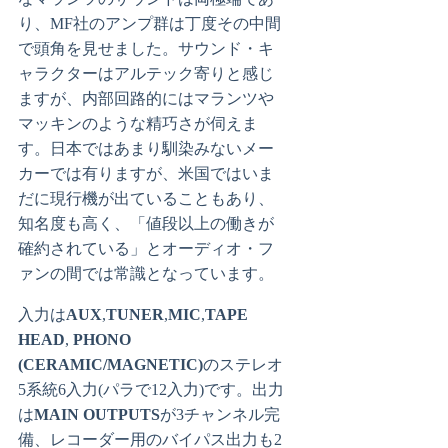
り、MF社のアンプ群は丁度その中間
で頭角を見せました。サウンド・キ
ャラクターはアルテック寄りと感じ
ますが、内部回路的にはマランツや
マッキンのような精巧さが伺えま
す。日本ではあまり馴染みないメー
カーでは有りますが、米国ではいま
だに現行機が出ていることもあり、
知名度も高く、「値段以上の働きが
確約されている」とオーディオ・フ
ァンの間では常識となっています。
入力は
AUX
,
TUNER
,
MIC
,
TAPE
HEAD
,
PHONO
(CERAMIC/MAGNETIC)
のステレオ
5系統6入力(パラで12入力)です。出力
は
MAIN OUTPUTS
が3チャンネル完
備、レコーダー用のバイパス出力も2