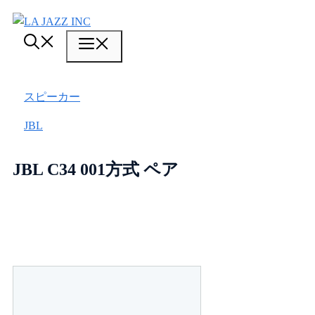
コ
ン
メ
テ
ン
ニ
ツ
スピーカー
ュ
へ
ス
JBL
ー
キ
ッ
JBL C34 001方式 ペア
プ