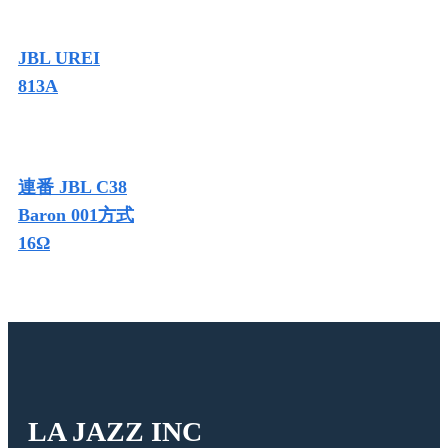
JBL UREI
813A
連番 JBL C38
Baron 001方式
16Ω
LA JAZZ INC