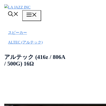
コ
ン
メ
テ
ン
ニ
ツ
スピーカー
ュ
へ
ス
ALTEC (アルテック)
ー
キ
ッ
アルテック (416z / 806A
プ
/ 500G) 16Ω