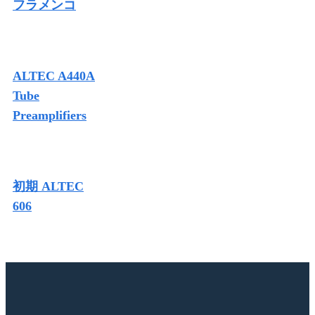
フラメンコ
ALTEC A440A
Tube
Preamplifiers
初期 ALTEC
606