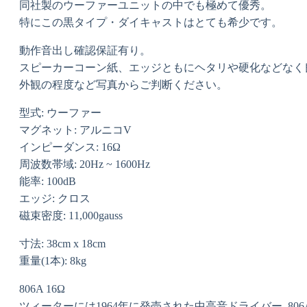
同社製のウーファーユニットの中でも極めて優秀。
特にこの黒タイプ・ダイキャストはとても希少です。
動作音出し確認保証有り。
スピーカーコーン紙、エッジともにヘタリや硬化などなく
外観の程度など写真からご判断ください。
型式: ウーファー
マグネット: アルニコV
インピーダンス: 16Ω
周波数帯域: 20Hz ~ 1600Hz
能率: 100dB
エッジ: クロス
磁束密度: 11,000gauss
寸法: 38cm x 18cm
重量(1本): 8kg
806A 16Ω
ツィーターには1964年に発売された中高音ドライバー, 806