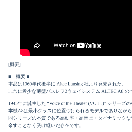
[概要]
■ 概要 ■
本品は1960年代後半に Altec Lansing 社より発売された、
非常に希少な薄型バスレフ2ウェイシステム ALTEC A8 
1945年に誕生した “Voice of the Theater (VOTT)” シリ
本機A8は最小クラスに位置づけられるモデルでありなが
同シリーズの本質である高効率・高音圧・ダイナミックな
余すことなく受け継いだ存在です。