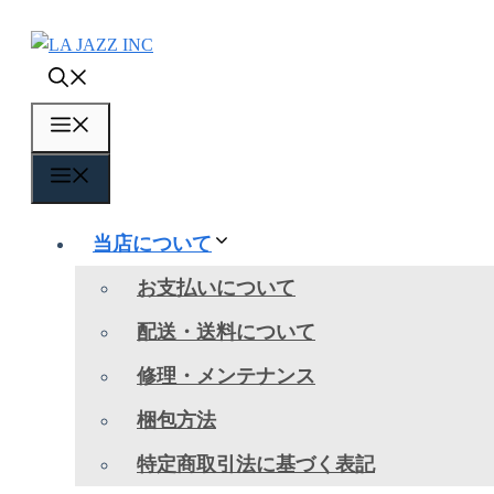
コ
ン
テ
ン
メ
ツ
へ
ニ
メ
ス
ュ
キ
ニ
ッ
当店について
ー
ュ
プ
お支払いについて
ー
配送・送料について
修理・メンテナンス
梱包方法
特定商取引法に基づく表記