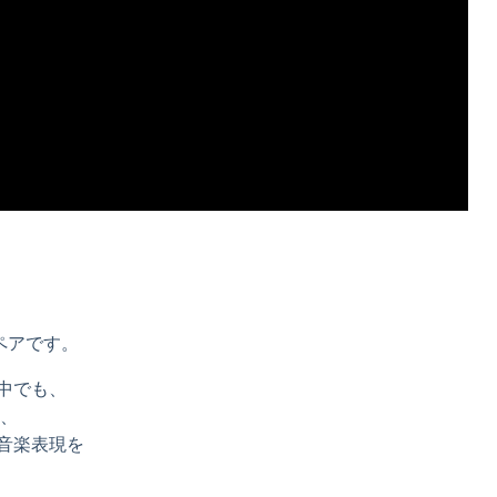
のペアです。
ーズの中でも、
ら、
音楽表現を