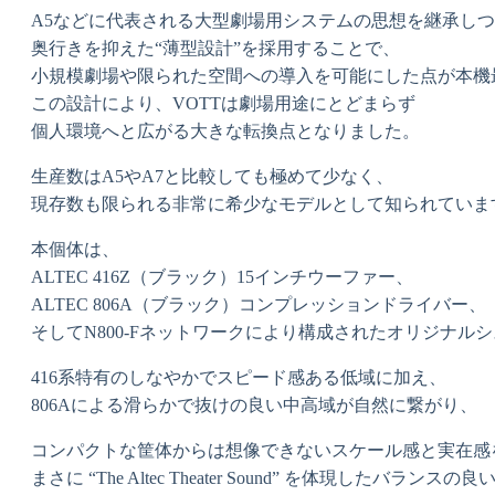
A5などに代表される大型劇場用システムの思想を継承し
奥行きを抑えた“薄型設計”を採用することで、
小規模劇場や限られた空間への導入を可能にした点が本機
この設計により、VOTTは劇場用途にとどまらず
個人環境へと広がる大きな転換点となりました。
生産数はA5やA7と比較しても極めて少なく、
現存数も限られる非常に希少なモデルとして知られていま
本個体は、
ALTEC 416Z（ブラック）15インチウーファー、
ALTEC 806A（ブラック）コンプレッションドライバー、
そしてN800-Fネットワークにより構成されたオリジナル
416系特有のしなやかでスピード感ある低域に加え、
806Aによる滑らかで抜けの良い中高域が自然に繋がり、
コンパクトな筐体からは想像できないスケール感と実在感
まさに “The Altec Theater Sound” を体現したバラン