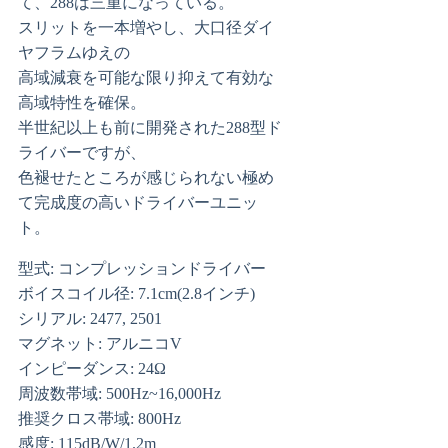
て、288は三重になっている。
スリットを一本増やし、大口径ダイ
ヤフラムゆえの
高域減衰を可能な限り抑えて有効な
高域特性を確保。
半世紀以上も前に開発された288型ド
ライバーですが、
色褪せたところが感じられない極め
て完成度の高いドライバーユニッ
ト。
型式: コンプレッションドライバー
ボイスコイル径: 7.1cm(2.8インチ)
シリアル: 2477, 2501
マグネット: アルニコV
インピーダンス: 24Ω
周波数帯域: 500Hz~16,000Hz
推奨クロス帯域: 800Hz
感度: 115dB/W/1.2m