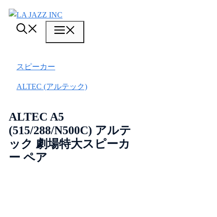
コ
ン
メ
テ
ン
ニ
ツ
スピーカー
ュ
へ
ス
ALTEC (アルテック)
ー
キ
ッ
ALTEC A5
プ
(515/288/N500C) アルテ
ック 劇場特大スピーカ
ー ペア