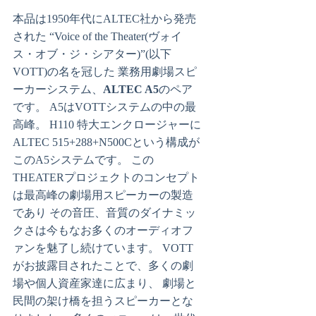
本品は1950年代にALTEC社から発売
された “Voice of the Theater(ヴォイ
ス・オブ・ジ・シアター)”(以下
VOTT)の名を冠した 業務用劇場スピ
ーカーシステム、
ALTEC A5
のペア
です。 A5はVOTTシステムの中の最
高峰。 H110 特大エンクロージャーに
ALTEC 515+288+N500Cという構成が
このA5システムです。 この
THEATERプロジェクトのコンセプト
は最高峰の劇場用スピーカーの製造
であり その音圧、音質のダイナミッ
クさは今もなお多くのオーディオフ
ァンを魅了し続けています。 VOTT
がお披露目されたことで、多くの劇
場や個人資産家達に広まり、 劇場と
民間の架け橋を担うスピーカーとな