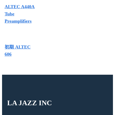
ALTEC A440A
Tube
Preamplifiers
初期 ALTEC
606
LA JAZZ INC