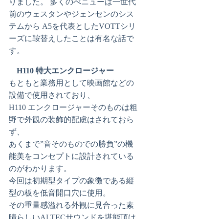
りました。 多くのべニューは一世代
前のウェスタンやジェンセンのシス
テムから A5を代表としたVOTTシリ
ーズに鞍替えしたことは有名な話で
す。
H110 特大エンクロージャー
もともと業務用として映画館などの
設備で使用されており、
H110 エンクロージャーそのものは粗
野で外観の装飾的配慮はされておら
ず、
あくまで”音そのものでの勝負”の機
能美をコンセプトに設計されている
のがわかります。
今回は初期型タイプの象徴である縦
型の板を低音開口穴に使用。
その重量感溢れる外観に見合った素
晴らしいALTECサウンドを堪能頂け